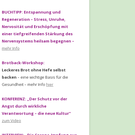
E FAKTEN ZU CORONA
BUCHTIPP: Entspannung und
KUNGEN VON
Regeneration – Stress, Unruhe,
IONEN
Nervosität und Erschöpfung mit
ELSÄULE UND IHRE
einer tiefgreifenden Stärkung des
 SPANNKRAFT
Nervensystems heilsam begegnen –
mehr Info
Brotback-Workshop:
Leckeres Brot ohne Hefe selbst
backen
– eine wichtige Basis für die
Gesundheit – mehr Info
hier
KONFERENZ: „Der Schutz vor der
Angst durch wirkliche
Verantwortung – die neue Kultur“
zum Video