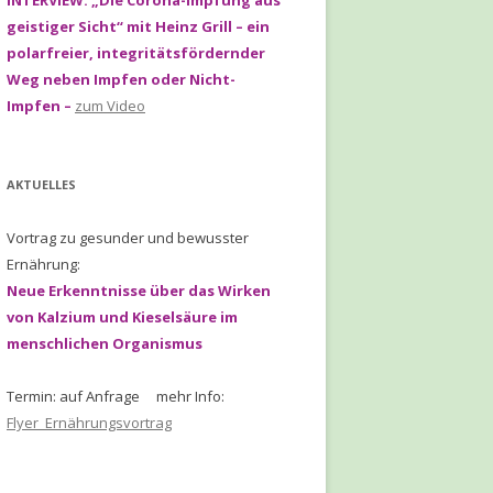
INTERVIEW: „Die Corona-Impfung aus
geistiger Sicht“ mit Heinz Grill – ein
polarfreier, integritätsfördernder
Weg neben Impfen oder Nicht-
Impfen –
zum Video
AKTUELLES
Vortrag zu gesunder und bewusster
Ernährung:
Neue Erkenntnisse über das Wirken
von Kalzium und Kieselsäure im
menschlichen Organismus
Termin: auf Anfrage mehr Info:
Flyer_Ernährungsvortrag