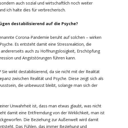
sondern auch sozial und wirtschaftlich noch weiter
nd ich halte dies für verbrecherisch.
gen destabilisierend auf die Psyche?
enannte Corona-Pandemie beruht auf solchen – wirken
e Psyche. Es entsteht damit eine Stressreaktion, die
andererseits auch zu Hoffnungslosigkeit, Erschöpfung
ression und Angststörungen führen kann.
ie wirkt destabilisierend, da sie nicht mit der Realität
panz zwischen Realität und Psyche. Diese zeigt sich als
usstsein, die unbewusst bleibt, solange man sich der
 einer Unwahrheit ist, dass man etwas glaubt, was nicht
teht damit eine Entfremdung von der Wirklichkeit, man ist
rückgeworfen. Die Beziehung zur Außenwelt wird damit
entsteht. Das Fühlen, das immer Beziehung und