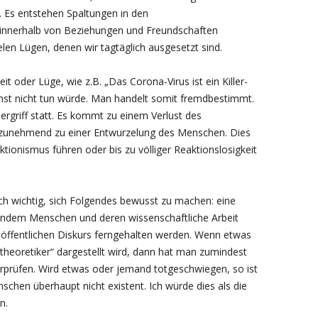
t. Es entstehen Spaltungen in den
n innerhalb von Beziehungen und Freundschaften
len Lügen, denen wir tagtäglich ausgesetzt sind.
t oder Lüge, wie z.B. „Das Corona-Virus ist ein Killer-
onst nicht tun würde. Man handelt somit fremdbestimmt.
ergriff statt. Es kommt zu einem Verlust des
zunehmend zu einer Entwurzelung des Menschen. Dies
tionismus führen oder bis zu völliger Reaktionslosigkeit
ch wichtig, sich Folgendes bewusst zu machen: eine
t, indem Menschen und deren wissenschaftliche Arbeit
öffentlichen Diskurs ferngehalten werden. Wenn etwas
heoretiker“ dargestellt wird, dann hat man zumindest
berprüfen. Wird etwas oder jemand totgeschwiegen, so ist
schen überhaupt nicht existent. Ich würde dies als die
n.