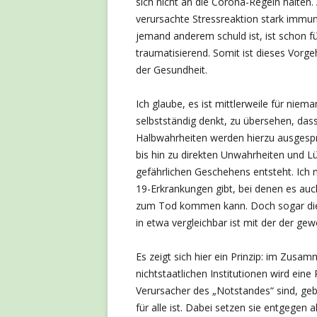
sich nicht an die Corona-Regeln halten.
verursachte Stressreaktion stark imm
jemand anderem schuld ist, ist schon fü
traumatisierend. Somit ist dieses Vorgeh
der Gesundheit.
Ich glaube, es ist mittlerweile für ni
selbstständig denkt, zu übersehen, das
Halbwahrheiten werden hierzu ausgesp
bis hin zu direkten Unwahrheiten und L
gefährlichen Geschehens entsteht. Ich 
19-Erkrankungen gibt, bei denen es auch
zum Tod kommen kann. Doch sogar die 
in etwa vergleichbar ist mit der der ge
Es zeigt sich hier ein Prinzip: im Zus
nichtstaatlichen Institutionen wird eine
Verursacher des „Notstandes“ sind, geb
für alle ist. Dabei setzen sie entgege