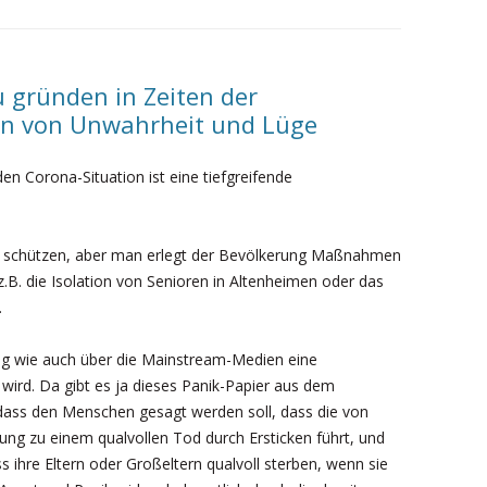
YCHE IN KRISENHAFTEN ZEITEN
WICHTIG
UND WIR
SUGGEST
 gründen in Zeiten der
en von Unwahrheit und Lüge
DIE WIRB
GESUNDE
n Corona-Situation ist eine tiefgreifende
it schützen, aber man erlegt der Bevölkerung Maßnahmen
 z.B. die Isolation von Senioren in Altenheimen oder das
.
rung wie auch über die Mainstream-Medien eine
 wird. Da gibt es ja dieses Panik-Papier aus dem
dass den Menschen gesagt werden soll, dass die von
g zu einem qualvollen Tod durch Ersticken führt, und
s ihre Eltern oder Großeltern qualvoll sterben, wenn sie