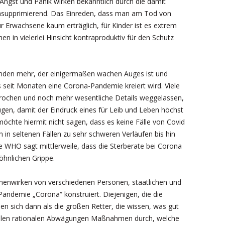
 Angst und Panik wirken bekanntlich durch die damit
unsupprimierend. Das Einreden, dass man am Tod von
r Erwachsene kaum erträglich, für Kinder ist es extrem
en in vielerlei Hinsicht kontraproduktiv für den Schutz
emanden mehr, der einigermaßen wachen Auges ist und
s seit Monaten eine Corona-Pandemie kreiert wird. Viele
rochen und noch mehr wesentliche Details weggelassen,
ügen, damit der Eindruck eines für Leib und Leben höchst
möchte hiermit nicht sagen, dass es keine Fälle von Covid
 in seltenen Fällen zu sehr schweren Verläufen bis hin
WHO sagt mittlerweile, dass die Sterberate bei Corona
wöhnlichen Grippe.
ammenwirken von verschiedenen Personen, staatlichen und
 Pandemie „Corona“ konstruiert. Diejenigen, die die
en sich dann als die großen Retter, die wissen, was gut
n allen rationalen Abwägungen Maßnahmen durch, welche