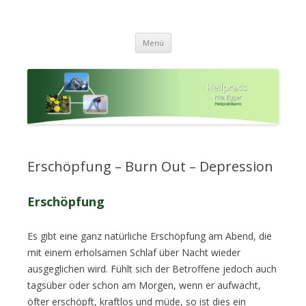
Heilpraxis Rita Egger in Garching
Aufbau der Gesundheit und eigenaktive Stärkung der
Zum
Lebenskräfte
a.d. Alz (Nähe Chiemsee)
Menü
Inhalt
springen
Erschöpfung – Burn Out – Depression
Erschöpfung
Es gibt eine ganz natürliche Erschöpfung am Abend, die
mit einem erholsamen Schlaf über Nacht wieder
ausgeglichen wird. Fühlt sich der Betroffene jedoch auch
tagsüber oder schon am Morgen, wenn er aufwacht,
öfter erschöpft, kraftlos und müde, so ist dies ein