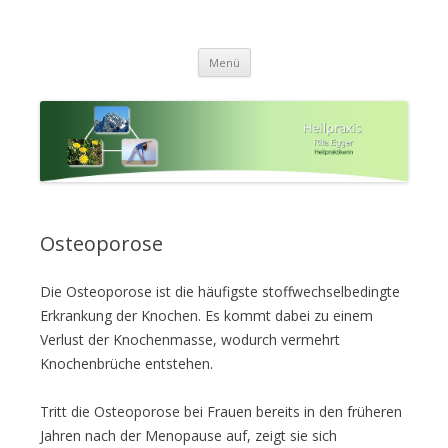
Heilpraxis Rita Egger in Garching
Aufbau der Gesundheit und eigenaktive Stärkung der
Zum
Lebenskräfte
a.d. Alz (Nähe Chiemsee)
Menü
Inhalt
springen
Osteoporose
Die Osteoporose ist die häufigste stoffwechselbedingte
Erkrankung der Knochen. Es kommt dabei zu einem
Verlust der Knochenmasse, wodurch vermehrt
Knochenbrüche entstehen.
Tritt die Osteoporose bei Frauen bereits in den früheren
Jahren nach der Menopause auf, zeigt sie sich