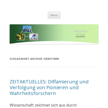
Heilpraxis Rita Egger in Garching
Aufbau der Gesundheit und eigenaktive Stärkung der
Zum
Lebenskräfte
a.d. Alz (Nähe Chiemsee)
Menü
Inhalt
springen
SCHLAGWORT-ARCHIVE:
HÄRETIKER
ZEITAKTUELLES: Diffamierung und
Verfolgung von Pionieren und
Wahrheitsforschern
Wissenschaft zeichnet sich aus durch