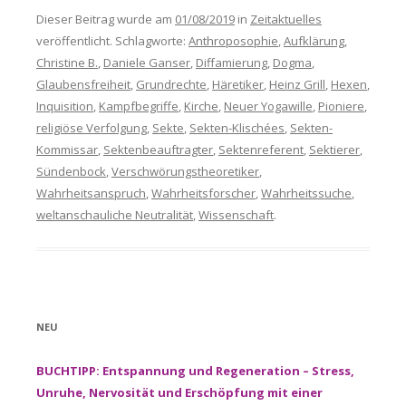
Dieser Beitrag wurde am
01/08/2019
in
Zeitaktuelles
veröffentlicht. Schlagworte:
Anthroposophie
,
Aufklärung
,
Christine B.
,
Daniele Ganser
,
Diffamierung
,
Dogma
,
Glaubensfreiheit
,
Grundrechte
,
Häretiker
,
Heinz Grill
,
Hexen
,
Inquisition
,
Kampfbegriffe
,
Kirche
,
Neuer Yogawille
,
Pioniere
,
religiöse Verfolgung
,
Sekte
,
Sekten-Klischées
,
Sekten-
Kommissar
,
Sektenbeauftragter
,
Sektenreferent
,
Sektierer
,
Sündenbock
,
Verschwörungstheoretiker
,
Wahrheitsanspruch
,
Wahrheitsforscher
,
Wahrheitssuche
,
weltanschauliche Neutralität
,
Wissenschaft
.
NEU
BUCHTIPP: Entspannung und Regeneration – Stress,
Unruhe, Nervosität und Erschöpfung mit einer