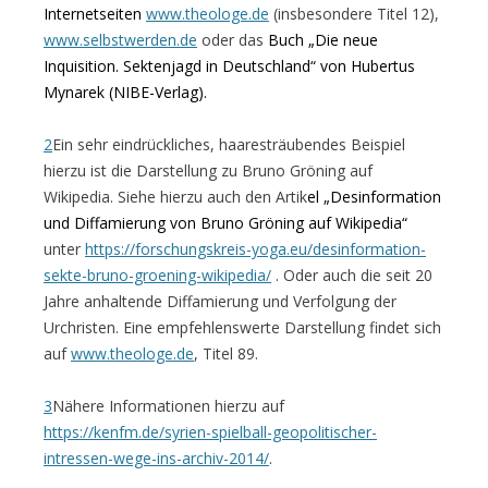
Internetseiten
www.theologe.de
(insbesondere Titel 12),
www.selbstwerden.de
oder das
Buch „Die neue
Inquisition.
Sektenjagd in Deutschland“
von
Hubertus
Mynarek (N
IBE
-Verlag).
2
Ein sehr eindrückliches, haaresträubendes Beispiel
hierzu ist die Darstellung zu Bruno Gröning auf
Wikipedia. Siehe hierzu auch den Artik
el „
Desinformation
und
Diffamierun
g von Bruno Gröning auf Wikipedia
“
unter
https://forschungskreis-yoga.eu/desinformation-
sekte-bruno-groening-wikipedia/
. Oder auch die seit 20
Jahre anhaltende Diffamierung und Verfolgung der
Urchristen. Eine empfehlenswerte Darstellung findet sich
auf
www.theologe.de
, Titel 89.
3
Nähere Informationen hierzu auf
https://kenfm.de/syrien-spielball-geopolitischer-
intressen-wege-ins-archiv-2014/
.